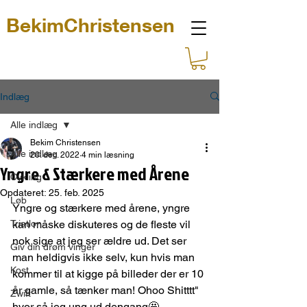
BekimChristensen
Indlæg
Alle indlæg
Bekim Christensen
Alle indlæg
20. dec. 2022
4 min læsning
Yngre & Stærkere med Årene
Cykling
Opdateret:
25. feb. 2025
Løb
Yngre og stærkere med årene, yngre 
Triatlon
kan måske diskuteres og de fleste vil 
nok sige at jeg ser ældre ud. Det ser 
Giv din drøm vinger
man heldigvis ikke selv, kun hvis man 
Kost
kommer til at kigge på billeder der er 10 
år gamle, så tænker man! Ohoo Shitttt" 
Zwift
hvor så jeg ung ud dengang🤩