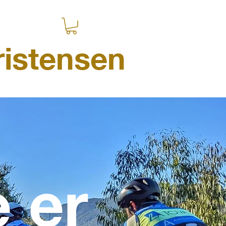
istensen
 er