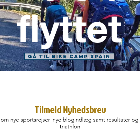
flyttet
Gå til Bike Camp Spain
Tilmeld Nyhedsbrev
 om nye sportsrejser, nye blogindlæg samt resultater og 
triathlon