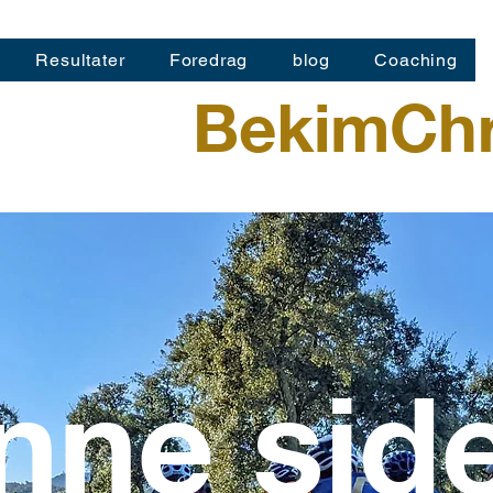
Resultater
Foredrag
blog
Coaching
BekimChr
nne side