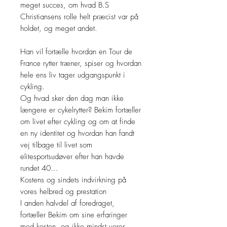
meget succes, om hvad B.S
Christiansens rolle helt præcist var på
holdet, og meget andet.
Han vil fortælle hvordan en Tour de
France rytter træner, spiser og hvordan
hele ens liv tager udgangspunkt i
cykling.
Og hvad sker den dag man ikke
længere er cykelrytter? Bekim fortæller
om livet efter cykling og om at finde
en ny identitet og hvordan han fandt
vej tilbage til livet som
elitesportsudøver efter han havde
rundet 40...
Kostens og sindets indvirkning på
vores helbred og prestation
I anden halvdel af foredraget,
fortæller Bekim om sine erfaringer
med kosten, og ikke mindst vores