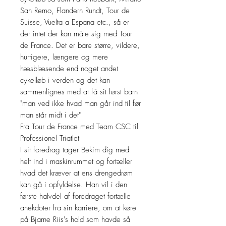
San Remo, Flandern Rundt, Tour de
Suisse, Vuelta a Espana etc., så er
der intet der kan måle sig med Tour
de France. Det er bare større, vildere,
hurtigere, længere og mere
hæsblæsende end noget andet
cykelløb i verden og det kan
sammenlignes med at få sit først barn
"man ved ikke hvad man går ind til før
man står midt i det"
Fra Tour de France med Team CSC til
Professionel Triatlet
I sit foredrag tager Bekim dig med
helt ind i maskinrummet og fortæller
hvad det kræver at ens drengedrøm
kan gå i opfyldelse. Han vil i den
første halvdel af foredraget fortælle
anekdoter fra sin karriere, om at køre
på Bjarne Riis's hold som havde så