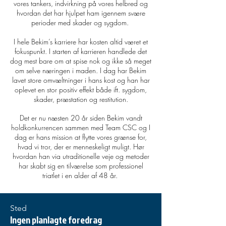
vores tankers, indvirkning på vores helbred og
hvordan det har hjulpet ham igennem svære
perioder med skader og sygdom.
I hele Bekim’s karriere har kosten altid været et
fokuspunkt. I starten af karrieren handlede det
dog mest bare om at spise nok og ikke så meget
om selve næringen i maden. I dag har Bekim
lavet store omvæltninger i hans kost og han har
oplevet en stor positiv effekt både ift. sygdom,
skader, præstation og restitution.
Det er nu næsten 20 år siden Bekim vandt
holdkonkurrencen sammen med Team CSC og I
dag er hans mission at flytte vores grænse for,
hvad vi tror, der er menneskeligt muligt. Hør
hvordan han via utraditionelle veje og metoder
har skabt sig en tilværelse som professionel
triatlet i en alder af 48 år.
Sted
Ingen planlagte foredrag