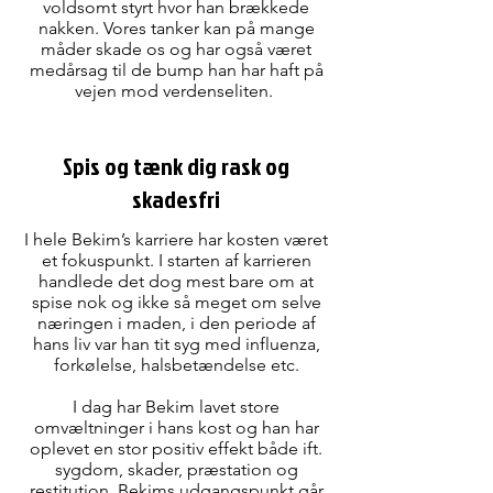
voldsomt styrt hvor han brækkede
nakken. Vores tanker kan på mange
måder skade os og har også været
medårsag til de bump han har haft på
vejen mod verdenseliten.
Spis og tænk dig rask og
skadesfri
I hele Bekim’s karriere har kosten været
et fokuspunkt. I starten af karrieren
handlede det dog mest bare om at
spise nok og ikke så meget om selve
næringen i maden, i den periode af
hans liv var han tit syg med influenza,
forkølelse, halsbetændelse etc.
I dag har Bekim lavet store
omvæltninger i hans kost og han har
oplevet en stor positiv effekt både ift.
sygdom, skader, præstation og
restitution. Bekims udgangspunkt går