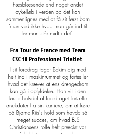
hæsblæsende end noget andet
cykelløb i verden og det kan
sammenlignes med at få sit først barn
"man ved ikke hvad man går ind til
før man står midt i det"
Fra Tour de France med Team
CSC til Professionel Triatlet
I sit foredrag tager Bekim dig med
helt ind i maskinrummet og fortæller
hvad det kræver at ens drengedrøm
kan gå i opfyldelse. Han vil i den
første halvdel af foredraget fortælle
anekdoter fra sin karriere, om at køre
på Bjarne Riis's hold som havde så
meget succes, om hvad B.S
Christiansens rolle helt præcist var
på holdet, og meget andet.