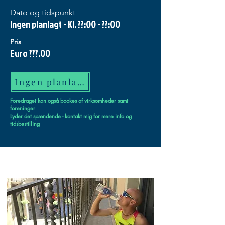
Dato og tidspunkt
Ingen planlagt - Kl. ??:00 - ??:00
Pris
Euro ???.00
Ingen planlagte
Foredraget kan også bookes af virksomheder samt
foreninger
Lyder det spændende - kontakt mig for mere info og
tidsbestilling