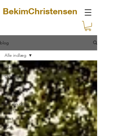
BekimChristensen
blog
Alle indlæg
Alle indlæg
Cykling
Løb
Triatlon
Giv din drøm
vinger
Kost
Zwift