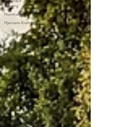
Astronaut
Training
Homtrainer
Hjernens Kraft