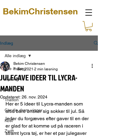
BekimChristensen
Indlæg
Alle indlæg
Bekim Christensen
Alle indlæg
7. dec. 2021
2 min læsning
JULEGAVE IDEER TIL LYCRA-
Cykling
MANDEN
Løb
Opdateret:
26. nov. 2024
Triatlon
Her er 5 ideer til Lycra-manden som 
Giv din drøm vinger
altid bare ønsker sig sokker til jul. Så 
leder du forgæves efter gaver til en der 
Kost
er glad for at komme ud på raceren i 
Zwift
stramt lycra tøj, er her et par julegaver 