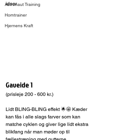
ideer
Astronaut Training
Homtrainer
Hjernens Kraft
Gaveide 1
(prisleje 200 - 600 kr.)
Lidt BLING-BLING effekt 🌟🤩 Kæder 
kan fås i alle slags farver som kan 
matche cyklen og giver lige lidt ekstra 
blikfang når man møder op til 
fællestræning med gutterne.