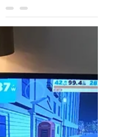
At "tulle" lidt rundt i Zwift universet og det at køre
race på Zwift er 2 vidt forskellige ting og hvis man
gerne vil gøre det godt i løb...