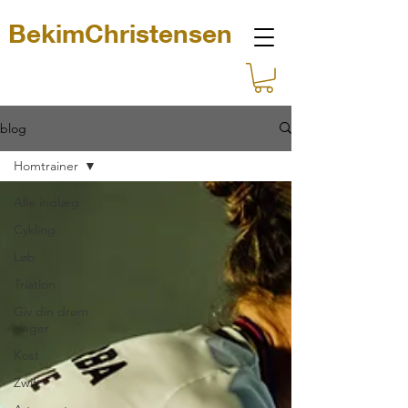
BekimChristensen
blog
Homtrainer
Alle indlæg
Cykling
Løb
Triatlon
Giv din drøm
vinger
Kost
Zwift