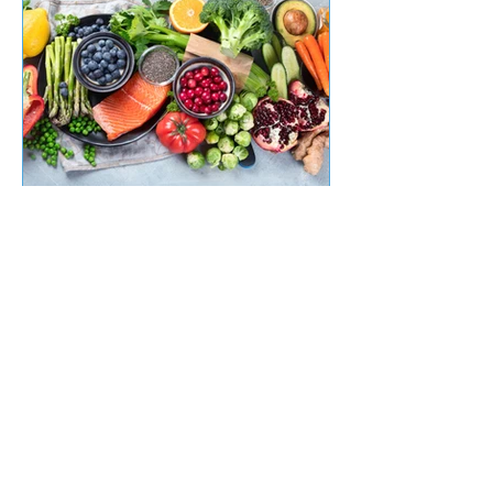
9. jul. 2024
3 min læsning
Gas som Antioxidant
Hydrogen er verdens mindste og
samtidig stærkeste antioxidant