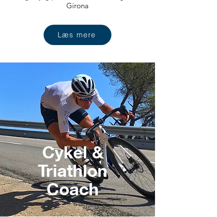
Girona
Læs mere
Cykel &
Triathlon
Coach