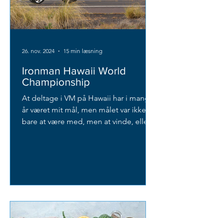
26. nov. 2024
15 min læsning
Ironman Hawaii World
Championship
At deltage i VM på Hawaii har i mange
år været mit mål, men målet var ikke
bare at være med, men at vinde, eller
som minimum komme på podiet