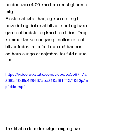
holder pace 4:00 kan han umuligt hente 
mig.
Resten af løbet har jeg kun en ting i 
hovedet og det er at blive i nuet og bare 
gøre det bedste jeg kan hele tiden. Dog 
kommer tanken engang imellem at det 
bliver fedest at ta fat i den målbanner 
og bare skrige et sejrsbrøl for fuld skrue 
!!!!! 
https://video.wixstatic.com/video/5e5567_7a
23f0a10d6c429687abe210a6f1ff13/1080p/m
p4/file.mp4
Tak til alle dem der følger mig og har 