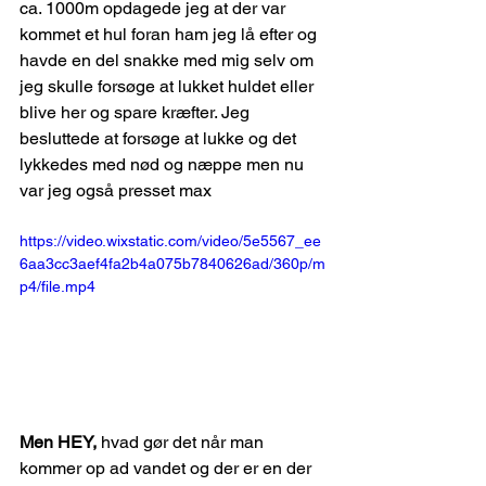
ca. 1000m opdagede jeg at der var 
kommet et hul foran ham jeg lå efter og 
havde en del snakke med mig selv om 
jeg skulle forsøge at lukket huldet eller 
blive her og spare kræfter. Jeg 
besluttede at forsøge at lukke og det 
lykkedes med nød og næppe men nu 
var jeg også presset max
https://video.wixstatic.com/video/5e5567_ee
6aa3cc3aef4fa2b4a075b7840626ad/360p/m
p4/file.mp4
Men HEY,
 hvad gør det når man 
kommer op ad vandet og der er en der 