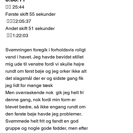
🏊‍♂️ 25:44
Første skift 55 sekunder
 🚴🏽‍♂️2:05:37
Andet skift 51 sekunder
 🏃‍♂️1:22:03
Svømningen foregik i forholdsvis roligt 
vand i havet. Jeg havde bevidst stillet 
mig ude til venstre fordi vi skulle højre 
rundt om først bøje og jeg orker ikke alt 
det slagsmål der er og sidste gang fik 
jeg lidt for mange tæsk 
Men overraskende nok  gik jeg helt fri 
denne gang, nok fordi min form er 
blevet bedre, så ikke engang rundt om 
den første bøje havde jeg problemer. 
Svømmede helt frit og fandt en god 
gruppe og nogle gode fødder, men efter 