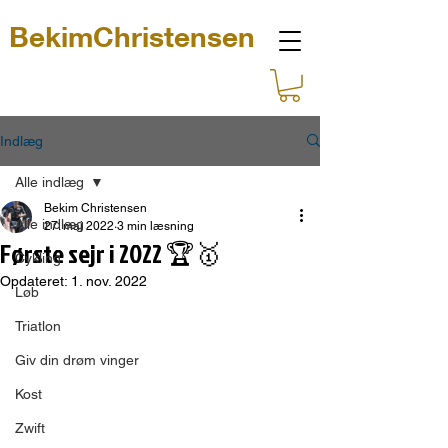
BekimChristensen
Indlæg
Alle indlæg
Bekim Christensen
Alle indlæg
27. maj 2022
3 min læsning
Første sejr i 2022 🏆🥇
Cykling
Opdateret:
1. nov. 2022
Løb
Triatlon
Giv din drøm vinger
Kost
Zwift