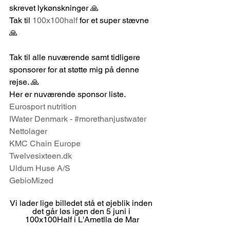
skrevet lykønskninger 🙏
Tak til 
100x100half
 for et super stævne 
🙏
Tak til alle nuværende samt tidligere 
sponsorer for at støtte mig på denne 
rejse. 🙏
Her er nuværende sponsor liste.
Eurosport nutrition
IWater Denmark - #morethanjustwater
Nettolager
KMC Chain Europe
Twelvesixteen.dk
Uldum Huse A/S
GebioMized
Vi lader lige billedet stå et øjeblik inden 
det går løs igen den 5 juni i 
100x100Half i L'Ametlla de Mar