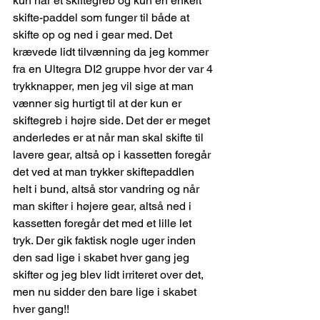
kun har et skiftegreb og kun en enkelt 
skifte-paddel som funger til både at 
skifte op og ned i gear med. Det 
krævede lidt tilvænning da jeg kommer 
fra en Ultegra DI2 gruppe hvor der var 4 
trykknapper, men jeg vil sige at man 
vænner sig hurtigt til at der kun er 
skiftegreb i højre side. Det der er meget 
anderledes er at når man skal skifte til 
lavere gear, altså op i kassetten foregår 
det ved at man trykker skiftepaddlen 
helt i bund, altså stor vandring og når 
man skifter i højere gear, altså ned i 
kassetten foregår det med et lille let 
tryk. Der gik faktisk nogle uger inden 
den sad lige i skabet hver gang jeg 
skifter og jeg blev lidt irriteret over det, 
men nu sidder den bare lige i skabet 
hver gang!!