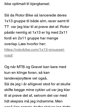
ikke optimalt til bjergkørsel.
Så da Rotor Bike så lancerede deres 
1x13 gruppe til både alm. racer samt til 
TT  var jeg klar til at prøve det af. Rotor 
påstår nemlig at 1x13 er lig med 2x11 
fordi en 2x11 gruppe har mange 
overlap. Læs hvorfor her: 
https://rotorbike.com/1x13-groupset-
road/
Og når MTB og Gravel kan køre med 
kun en klinge foran, så kan 
landevejsryttere vel også.
Så da jeg i år alligevel stod for at skulle 
skifte begge mine cykler ud var jeg klar 
til at prøve det af, selvom det var med 
lidt skepsis må jeg indrømme. Men 
også lige præcis derfor skriver jeg dette 