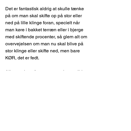
Det er fantastisk aldrig at skulle tænke 
på om man skal skifte op på stor eller 
ned på lille klinge foran, specielt når 
man køre i bakket terræn eller i bjerge 
med skiftende procenter, så glem alt om 
overvejelsen om man nu skal blive på 
stor klinge eller skifte ned, men bare 
KØR, det er fedt.
Alle mærker af geargrupper larmer lidt 
ekstra når man køre i yderstillingerne 
og det gøre 1x13 fra Rotor også og de 
første par dage larmede det lidt ekstra 
indtil forreste klinge lige var slidt 
til(kanterne raspet af) men jeg vil også 
sige, at går du efter den helt lydløse 
løsning skal du nok ikke vælge en 1x13 
løsning da den vil larme lidt mere i de 