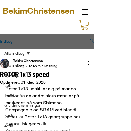
BekimChristensen
Indlæg
Alle indlæg
Bekim Christensen
Alle indlæg
13. dec. 2020
6 min læsning
ROTOR 1x13 speed
Cykling
Opdateret:
31. dec. 2020
Løb
Rotor 1x13 udskiller sig på mange 
Triatlon
måder fra de andre store mærker på 
markedet, så som Shimano, 
Giv din drøm vinger
Campagnolo og SRAM ved blandt 
Kost
andet, at Rotor 1x13 geargruppe har 
Hydraulisk gearskift.
Zwift