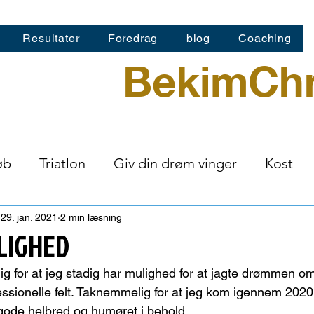
Resultater
Foredrag
blog
Coaching
BekimChr
øb
Triatlon
Giv din drøm vinger
Kost
mtrainer
Hjernens Kraft
29. jan. 2021
2 min læsning
LIGHED
g for at jeg stadig har mulighed for at jagte drømmen om
ssionelle felt. Taknemmelig for at jeg kom igennem 202
gode helbred og humøret i behold.