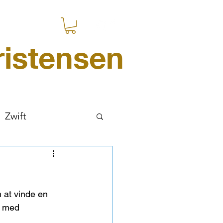
istensen
Zwift
 at vinde en 
0 med 