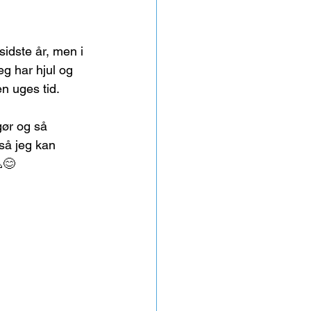
sidste år, men i 
eg har hjul og 
en uges tid.
gør og så 
så jeg kan 
😊