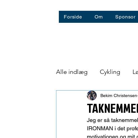
Forside
Om
Sponsor
Alle indlæg
Cykling
L
Astronaut Training
Ho
Bekim Christensen
TAKNEMME
Jeg er så taknemmeli
IRONMAN i det profe
motivationen og mit 