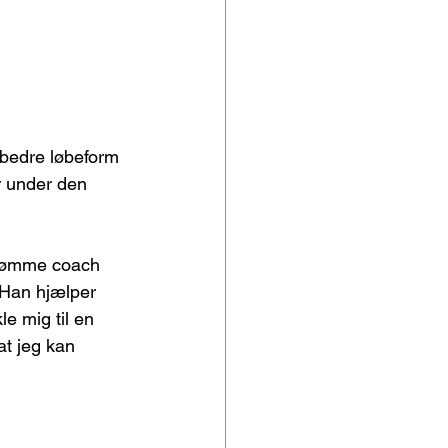
 bedre løbeform 
r under den 
svømme coach 
Han hjælper 
e mig til en 
t jeg kan 